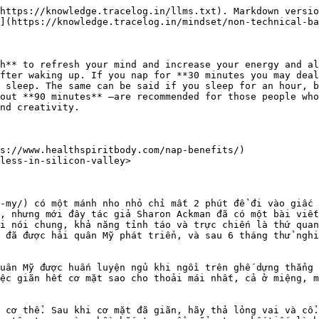
https://knowledge.tracelog.in/llms.txt). Markdown versio
](https://knowledge.tracelog.in/mindset/non-technical-ba
h** to refresh your mind and increase your energy and al
fter waking up. If you nap for **30 minutes you may deal
 sleep. The same can be said if you sleep for an hour, b
out **90 minutes** —are recommended for those people who
nd creativity.

s://www.healthspiritbody.com/nap-benefits/)

less-in-silicon-valley>

-my/) có một mánh nho nhỏ chỉ mất 2 phút để đi vào giấc 
, nhưng mới đây tác giả Sharon Ackman đã có một bài viết
i nói chung, khả năng tỉnh táo và trực chiến là thứ quan
 đã được hải quân Mỹ phát triển, và sau 6 tháng thử nghi
uân Mỹ được huấn luyện ngủ khi ngồi trên ghế dựng thẳng 
ệc giãn hết cơ mặt sao cho thoải mái nhất, cả ở miệng, m
 cơ thể. Sau khi cơ mặt đã giãn, hãy thả lỏng vai và cổ.