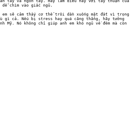
àn tay và ngón tay. Hãy làm điều này với tay thuận của 
 dễ chìm vào giấc ngủ.

 em sẽ cảm thấy cơ thể trôi dần xuống mặt đất vì trọng 
u gì cả. Nếu bị stress hay quá căng thẳng, hãy tưởng 
nh Mỹ. Nó không chỉ giúp anh em khó ngủ về đêm mà còn 