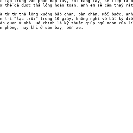
c tập trung vào phần bắp tay, rồi cẳng tay, kế tiếp là b
ơ thể đã được thả lỏng hoàn toàn, anh em sẽ cảm thấy rất
à từ từ thả lỏng xuống bắp chân, bàn chân. Mỗi bước, anh
m trí “lạc trôi” trong 10 giây, không nghĩ về bất kỳ điề
ân quen ở nhà. Đó chính là kỹ thuật giúp ngủ ngon của lí
n phòng, hay khi ở sân bay, bến xe…
