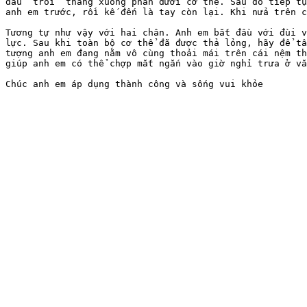
đầu “trôi” thẳng xuống phần dưới cơ thể. Sau đó tiếp tụ
anh em trước, rồi kế đến là tay còn lại. Khi nửa trên c
Tương tự như vậy với hai chân. Anh em bắt đầu với đùi v
lực. Sau khi toàn bộ cơ thể đã được thả lỏng, hãy để tâ
tượng anh em đang nằm vô cùng thoải mái trên cái nệm th
giúp anh em có thể chợp mắt ngắn vào giờ nghỉ trưa ở vă