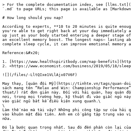
> For the complete documentation index, see [llms.txt](
`.md` to page URLs; this page is available as [Markdown
# How long should you nap?

According to experts, **10 to 20 minutes is quite enoug
you're able to get right back at your day immediately a
up just as your body started entering a deeper stage of
an excellent memory boost. The longest naps— lasting ab
complete sleep cycle, it can improve emotional memory a
Reference:&#x20;

1. [https://www.healthspiritbody.com/nap-benefits](http
2. <https://www.economist.com/business/2019/05/18/sleep
![](/files/-LltQIxe1VLlAjx07V6F)

May thay, [quân đội Mỹ](https://tinhte.vn/tags/quan-doi
sách mang tên “Relax and Win: Championship Performance”
thuat/) rất đơn giản này. Đối với hải quân, hay quân độ
nơi, trong mọi trường hợp, kỹ thuật đi vào giấc ngủ này
vào giấc ngủ bất kể điều kiện xung quanh.\

\

Làm thế nào mà tài vậy? Những phi công tập sự của hải q
vào khuôn mặt đầu tiên. Anh em cố gắng tập trung vào vi
nữa.

Đó là bước quan trọng nhất. Sau đó đến phần còn lại của