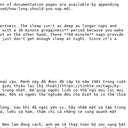
ns of documentation pages are available by appending 
sed/how-long-should-you-nap.md).

ertness. The sleep isn't as deep as longer naps and 
 with a 30-minute grogginess** period because you wake 
ut on the other hand, these **60-minute** naps provide 
 just don't get enough sleep at night. Since it's a 
ngủ sâu. Mánh này đã được đề cập từ năm 1981 trong cuốn 
 giới thiệu lại [kỹ thuật](https://tinhte.vn/tags/ky-
 trọng nhất. Để giúp người lính có thể ngủ mọi lúc mọi 
ệm, 96% số người thử nghiệm đều cho biết họ có thể chìm 
lưng. Sau khi đã ngồi yên vị, hãy nhắm mắt và tập trung 
á, lưỡi và hàm, thậm chí cả những cơ xung quanh mắt 
 Nếu làm đúng cách, anh em sẽ thấy toàn bộ sức nạng bắt 